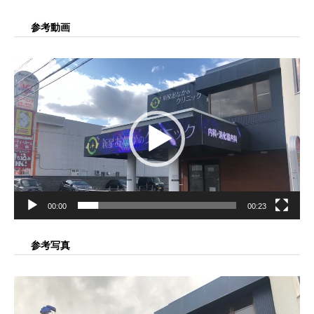
参考動画
動
画
プ
レ
ー
ヤ
ー
00:00
00:23
参考写真