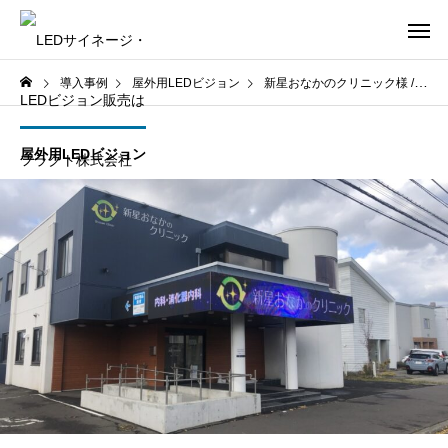
導入事例
屋外用LEDビジョン
新星おなかのクリニック様 / 札幌市北区
屋外用LEDビジョン