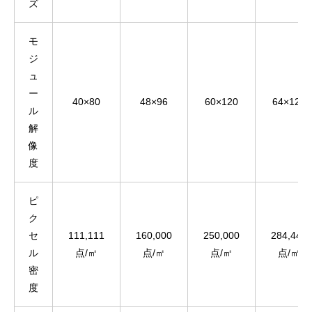
ズ
モ
ジ
ュ
ー
40×80
48×96
60×120
64×128
ル
解
像
度
ピ
ク
セ
111,111
160,000
250,000
284,444
ル
点/㎡
点/㎡
点/㎡
点/㎡
密
度