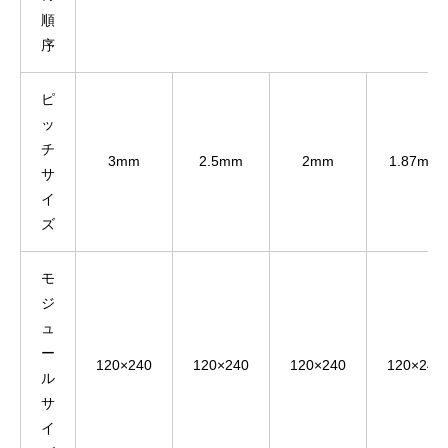
順
序
ピ
ッ
チ
3mm
2.5mm
2mm
1.87mm
サ
イ
ズ
モ
ジ
ュ
ー
120×240
120×240
120×240
120×240
ル
サ
イ