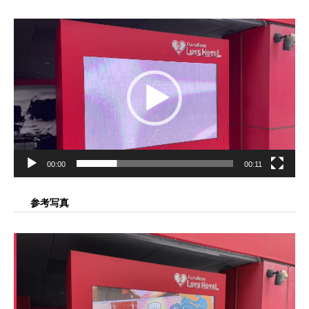
動
画
プ
レ
ー
ヤ
ー
00:00
00:11
参考写真