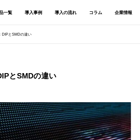
品一覧
導入事例
導入の流れ
コラム
企業情報
DIPとSMDの違い
編
使用方法
ショールーム
LINE
SHOW ROOM
IPとSMDの違い
Dビ
屋外用LEDビ
透過型LEDビ
パ比較】LEDビジョン
【業種別】札幌市内における
ジョン
ジョン
ルより購入がお得⁉︎
デジタルサイネージの導入事
例
OUTDOOR
SEE THROUGH
LED VISION
LED VISION