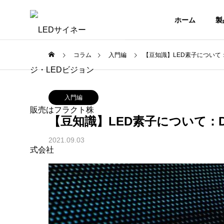
ホーム
製
コラム
入門編
【豆知識】LED素子について：
使用方法
入門
企業情報
会社概要
入門編
COMPANY OUT
COMPANY
【豆知識】LED素子について：D
コラム
製品一覧
COLUMN
2021.09.03
PRODUCTS
室内用LE
ネージ
【簡単設定！】ポスター型LE
【コス
ジョン
ョン』
Dディスプレイのマルチ接続
はレンタ
INDOOR LED
VISION