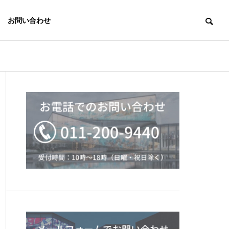
お問い合わせ
知識編
入門編
アクセス
ACCESS
キューブ型L
【画像でわかりやすく】ピッ
【おすすめ】
液晶ディスプ
EDビジョン
チサイズって何？どう選ぶ？
ージ業者の選
レイ
CUBE LED
VISION
LCD DISPLAY