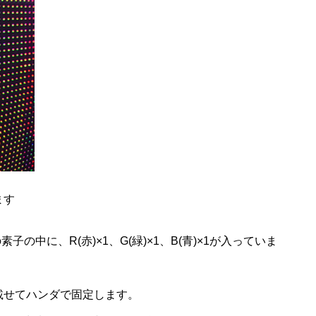
ます
１つの素子の中に、R(赤)×1、G(緑)×1、B(青)×1が入っていま
載せてハンダで固定します。