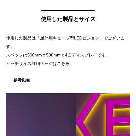
使用した製品とサイズ
使用した製品は「屋外用キューブ型LEDビジョン」でございま
す。
スペックは500mmｘ500mmｘ4面ディスプレイです。
ピッチサイズ詳細ページは
こちら
参考動画
動
画
プ
レ
ー
ヤ
ー