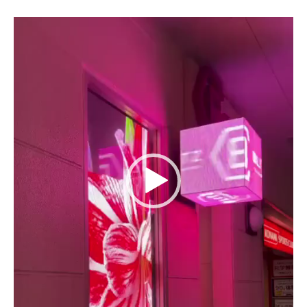
動
画
プ
レ
ー
ヤ
ー