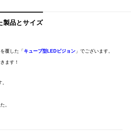
た製品とサイズ
ジを覆した「
キューブ型LEDビジョン
」でございます。
できます！
す。
した。