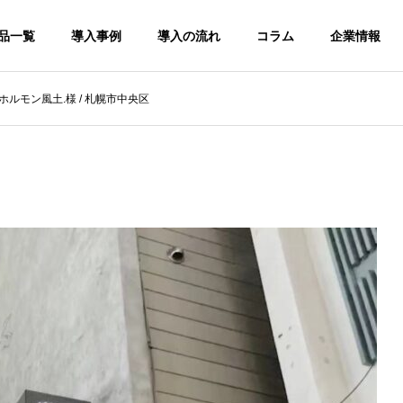
品一覧
導入事例
導入の流れ
コラム
企業情報
ホルモン風土.様 / 札幌市中央区
編
使用方法
ショールーム
LINE
SHOW ROOM
Dビ
屋外用LEDビ
透過型LEDビ
解説】デジタルサイネ
【大注目！】「キューブ型LE
ジョン
ジョン
得られる集客効果と
Dビジョン」の導入事例を紹介
OUTDOOR
SEE THROUGH
LED VISION
LED VISION