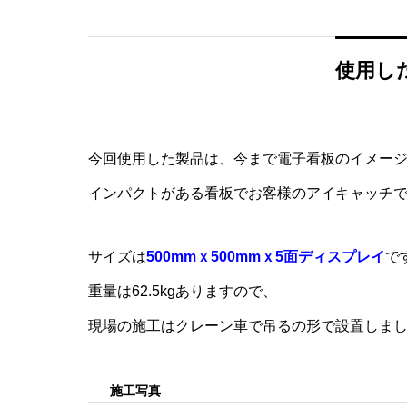
使用し
今回使用した製品は、今まで電子看板のイメー
インパクトがある看板でお客様のアイキャッチ
サイズは
500mmｘ500mmｘ5面ディスプレイ
で
重量は62.5kgありますので、
現場の施工はクレーン車で吊るの形で設置しま
施工写真