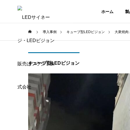
ホーム
製
導入事例
キューブ型LEDビジョン
大衆焼肉 
使用方法
知識
企業情報
会社概要
COMPANY OUT
COMPANY
キューブ型LEDビジョン
コラム
製品一覧
COLUMN
PRODUCTS
室内用LE
ルサイ
【簡単シンプル】LEDサイネ
【徹底
ジョン
式会社
ージのコンテンツ管理
ージで
は？
INDOOR LED
VISION