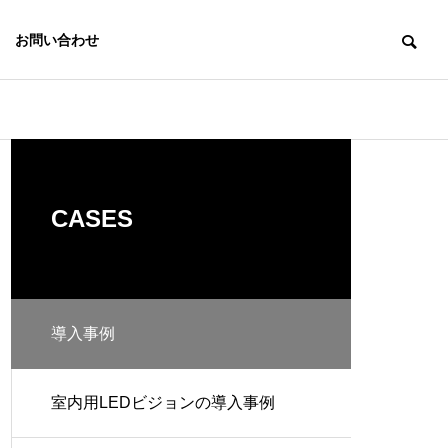
お問い合わせ
知識編
未分類
アクセス
ACCESS
CASES
導入事例
キューブ型L
【画像でわかりやすく】ピッ
【最新鋭！】L
液晶ディスプ
EDビジョン
チサイズって何？どう選ぶ？
宇宙飛行士が
レイ
室内用LEDビジョンの導入事例
CUBE LED
VISION
LCD DISPLAY