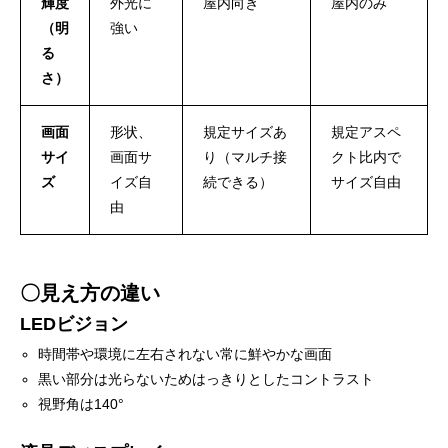
輝度
外光に
屋内向き
屋内のみ
（明
強い
る
さ）
画面
形状、
規定サイズあ
規定アスペ
サイ
画面サ
り（マルチ接
クト比内で
ズ
イズ自
続できる）
サイズ自由
由
〇見え方の違い
LEDビジョン
時間帯や環境に左右されない常に鮮やかな画面
黒い部分は光らないためはっきりとしたコントラスト
視野角は140°